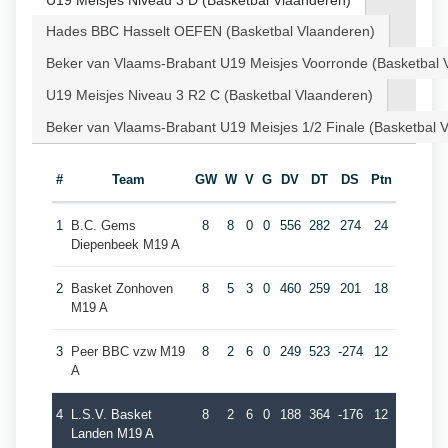
U19 Meisjes Niveau 3 D (Basketbal Vlaanderen)
Hades BBC Hasselt OEFEN (Basketbal Vlaanderen)
Beker van Vlaams-Brabant U19 Meisjes Voorronde (Basketbal 
U19 Meisjes Niveau 3 R2 C (Basketbal Vlaanderen)
Beker van Vlaams-Brabant U19 Meisjes 1/2 Finale (Basketbal 
#
Team
GW
W
V
G
DV
DT
DS
Ptn
1
B.C. Gems
8
8
0
0
556
282
274
24
Diepenbeek M19 A
2
Basket Zonhoven
8
5
3
0
460
259
201
18
M19 A
3
Peer BBC vzw M19
8
2
6
0
249
523
-274
12
A
4
L.S.V. Basket
8
2
6
0
188
364
-176
12
Landen M19 A