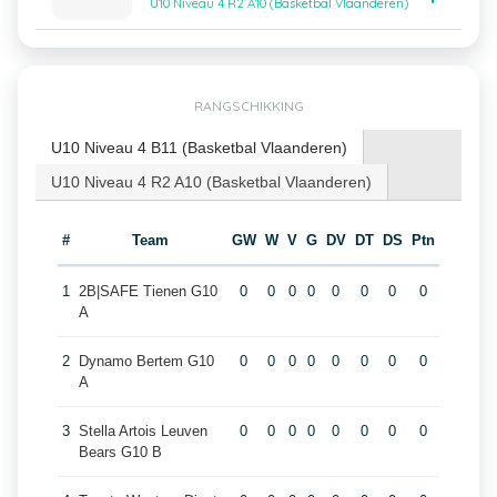
U10 Niveau 4 R2 A10 (Basketbal Vlaanderen)
RANGSCHIKKING
U10 Niveau 4 B11 (Basketbal Vlaanderen)
U10 Niveau 4 R2 A10 (Basketbal Vlaanderen)
#
Team
GW
W
V
G
DV
DT
DS
Ptn
1
2B|SAFE Tienen G10
0
0
0
0
0
0
0
0
A
2
Dynamo Bertem G10
0
0
0
0
0
0
0
0
A
3
Stella Artois Leuven
0
0
0
0
0
0
0
0
Bears G10 B