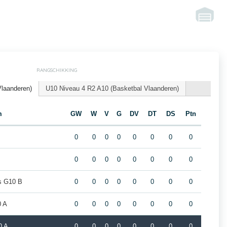
RANGSCHIKKING
Vlaanderen)
U10 Niveau 4 R2 A10 (Basketbal Vlaanderen)
m
GW
W
V
G
DV
DT
DS
Ptn
0
0
0
0
0
0
0
0
0
0
0
0
0
0
0
0
rs G10 B
0
0
0
0
0
0
0
0
0 A
0
0
0
0
0
0
0
0
0 A
0
0
0
0
0
0
0
0