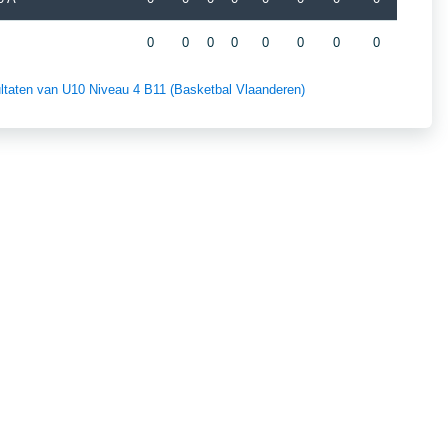
0
0
0
0
0
0
0
0
sultaten van U10 Niveau 4 B11 (Basketbal Vlaanderen)