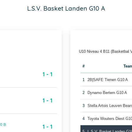
L.S.V. Basket Landen G10 A
U10 Niveau 4 B11 (Basketbal 
#
Tea
1 - 1
1
2B|SAFE Tienen G10 A
2
Dynamo Bertem G10 A
1 - 1
3
Stella Artois Leuven Bea
4
Toyota Wouters Diest G1
10 B
1 - 1
5
L.S.V. Basket Landen G1