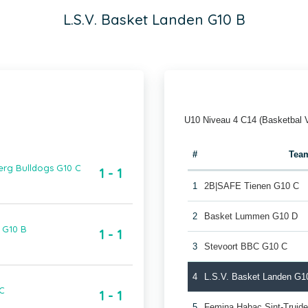
L.S.V. Basket Landen G10 B
U10 Niveau 4 C14 (Basketbal 
#
Tea
erg Bulldogs G10 C
1 - 1
1
2B|SAFE Tienen G10 C
2
Basket Lummen G10 D
 G10 B
1 - 1
3
Stevoort BBC G10 C
4
L.S.V. Basket Landen G1
 C
1 - 1
5
Femina Habac Sint-Truid