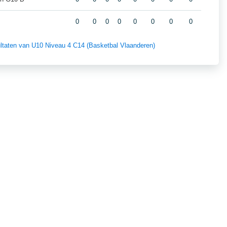
0
0
0
0
0
0
0
0
sultaten van U10 Niveau 4 C14 (Basketbal Vlaanderen)