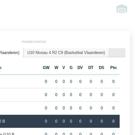
RANGSCHIKKING
Vlaanderen)
U10 Niveau 4 R2 C9 (Basketbal Vlaanderen)
m
GW
W
V
G
DV
DT
DS
Ptn
0
0
0
0
0
0
0
0
0
0
0
0
0
0
0
0
0
0
0
0
0
0
0
0
0 B
0
0
0
0
0
0
0
0
en G10 B
0
0
0
0
0
0
0
0