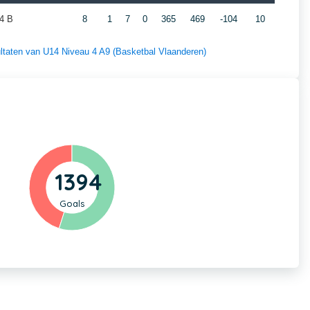
4 B
8
1
7
0
365
469
-104
10
sultaten van U14 Niveau 4 A9 (Basketbal Vlaanderen)
1394
Goals