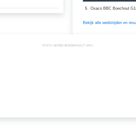
5
Oxaco BBC Boechout G1
Bekijk alle wedstrijden en re
STATS: GEMBO BORGERHOUT G14 C