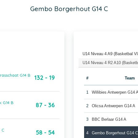
Gembo Borgerhout G14 C
U14 Niveau 4 A9 (Basketbal V
U14 Niveau 4 R2 A10 (Basketb
rasschaat G14 B
132 - 19
#
Team
1
Willibies Antwerpen G14 
k G14 B
87 - 36
2
Olicsa Antwerpen G14 A
3
BBC Berlaar G14 A
4 C
58 - 54
4
Gembo Borgerhout G14 