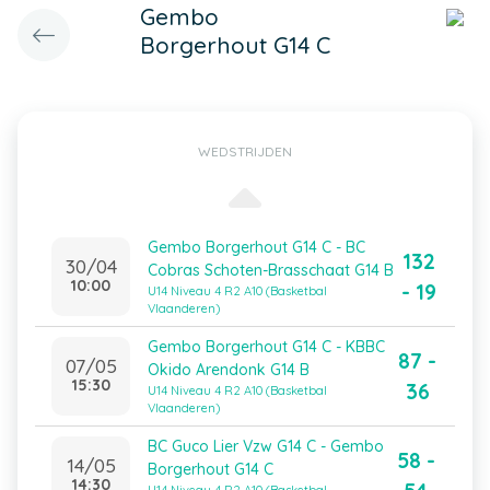
Gembo
Borgerhout G14 C
WEDSTRIJDEN
Gembo Borgerhout G14 C - BC
132
30/04
Cobras Schoten-Brasschaat G14 B
10:00
- 19
U14 Niveau 4 R2 A10 (Basketbal
Vlaanderen)
Gembo Borgerhout G14 C - KBBC
87 -
07/05
Okido Arendonk G14 B
15:30
36
U14 Niveau 4 R2 A10 (Basketbal
Vlaanderen)
BC Guco Lier Vzw G14 C - Gembo
58 -
14/05
Borgerhout G14 C
14:30