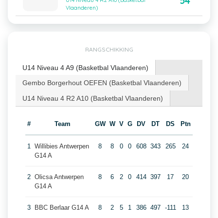
54
U14 Niveau 4 R2 A10 (Basketbal
Vlaanderen)
RANGSCHIKKING
U14 Niveau 4 A9 (Basketbal Vlaanderen)
Gembo Borgerhout OEFEN (Basketbal Vlaanderen)
U14 Niveau 4 R2 A10 (Basketbal Vlaanderen)
#
Team
GW
W
V
G
DV
DT
DS
Ptn
1
Willibies Antwerpen
8
8
0
0
608
343
265
24
G14 A
2
Olicsa Antwerpen
8
6
2
0
414
397
17
20
G14 A
3
BBC Berlaar G14 A
8
2
5
1
386
497
-111
13