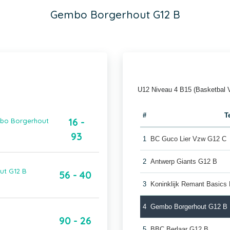
Gembo Borgerhout G12 B
U12 Niveau 4 B15 (Basketbal 
#
T
16 -
mbo Borgerhout
93
1
BC Guco Lier Vzw G12 C
2
Antwerp Giants G12 B
ut G12 B
56 - 40
3
Koninklijk Remant Basics
4
Gembo Borgerhout G12 B
90 - 26
5
BBC Berlaar G12 B