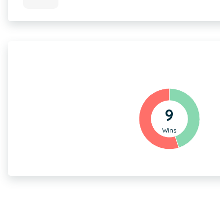
9
Wins