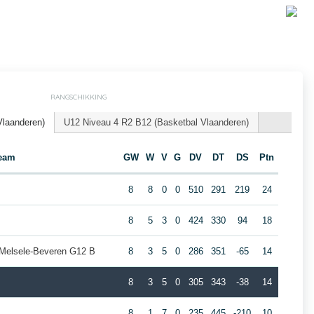
RANGSCHIKKING
Vlaanderen)
U12 Niveau 4 R2 B12 (Basketbal Vlaanderen)
eam
GW
W
V
G
DV
DT
DS
Ptn
8
8
0
0
510
291
219
24
8
5
3
0
424
330
94
18
 Melsele-Beveren G12 B
8
3
5
0
286
351
-65
14
8
3
5
0
305
343
-38
14
8
1
7
0
235
445
-210
10