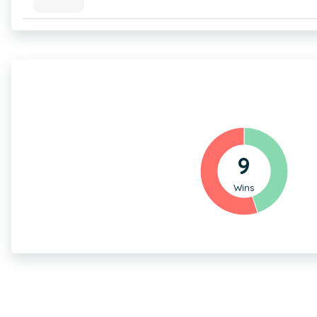
9
Wins