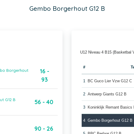
Gembo Borgerhout G12 B
U12 Niveau 4 B15 (Basketbal 
#
T
16 -
mbo Borgerhout
93
1
BC Guco Lier Vzw G12 C
2
Antwerp Giants G12 B
ut G12 B
56 - 40
3
Koninklijk Remant Basics
4
Gembo Borgerhout G12 B
90 - 26
5
BBC Berlaar G12 B