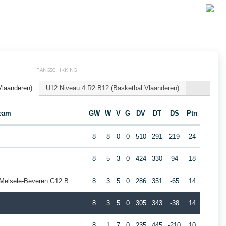
RANGSCHIKKING
Vlaanderen)
U12 Niveau 4 R2 B12 (Basketbal Vlaanderen)
eam
GW
W
V
G
DV
DT
DS
Ptn
8
8
0
0
510
291
219
24
8
5
3
0
424
330
94
18
 Melsele-Beveren G12 B
8
3
5
0
286
351
-65
14
8
3
5
0
305
343
-38
14
8
1
7
0
235
445
-210
10