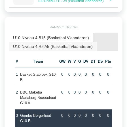
U10 Niveau 4 R2 A5 (Basketbal Vlaanderen)
RANGSCHIKKING
U10 Niveau 4 B15 (Basketbal Vlaanderen)
U10 Niveau 4 R2 A5 (Basketbal Vlaanderen)
#
Team
GW
W
V
G
DV
DT
DS
Ptn
1
Basket Stabroek G10
0
0
0
0
0
0
0
0
B
2
BBC Makeba
0
0
0
0
0
0
0
0
Mariaburg Brasschaat
G10 A
3
Gembo Borgerhout
0
0
0
0
0
0
0
0
G10 B