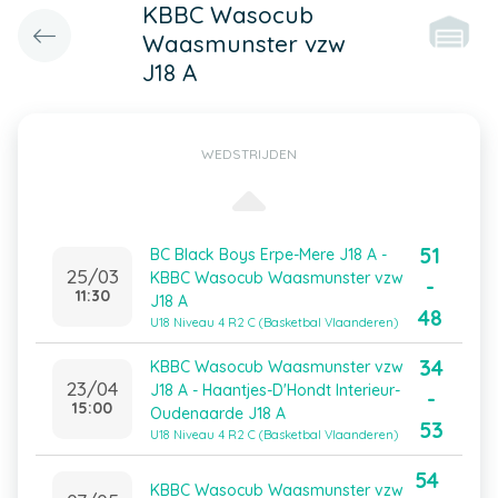
KBBC Wasocub
Waasmunster vzw
J18 A
WEDSTRIJDEN
51
BC Black Boys Erpe-Mere J18 A -
25/03
KBBC Wasocub Waasmunster vzw
-
11:30
J18 A
48
U18 Niveau 4 R2 C (Basketbal Vlaanderen)
34
KBBC Wasocub Waasmunster vzw
23/04
J18 A - Haantjes-D'Hondt Interieur-
-
15:00
Oudenaarde J18 A
53
U18 Niveau 4 R2 C (Basketbal Vlaanderen)
54
KBBC Wasocub Waasmunster vzw