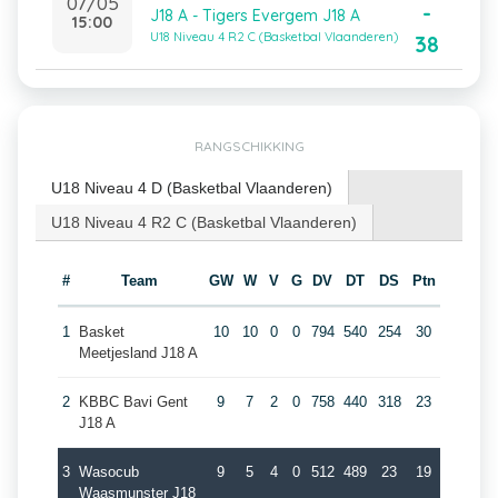
07/05
-
J18 A - Tigers Evergem J18 A
15:00
U18 Niveau 4 R2 C (Basketbal Vlaanderen)
38
RANGSCHIKKING
U18 Niveau 4 D (Basketbal Vlaanderen)
U18 Niveau 4 R2 C (Basketbal Vlaanderen)
#
Team
GW
W
V
G
DV
DT
DS
Ptn
1
Basket
10
10
0
0
794
540
254
30
Meetjesland J18 A
2
KBBC Bavi Gent
9
7
2
0
758
440
318
23
J18 A
3
Wasocub
9
5
4
0
512
489
23
19
Waasmunster J18