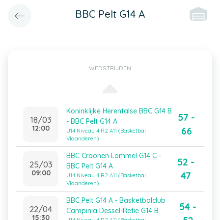
BBC Pelt G14 A
WEDSTRIJDEN
Koninklijke Herentalse BBC G14 B
57 -
18/03
- BBC Pelt G14 A
12:00
66
U14 Niveau 4 R2 A11 (Basketbal
Vlaanderen)
BBC Croonen Lommel G14 C -
52 -
25/03
BBC Pelt G14 A
09:00
47
U14 Niveau 4 R2 A11 (Basketbal
Vlaanderen)
BBC Pelt G14 A - Basketbalclub
54 -
22/04
Campinia Dessel-Retie G14 B
15:30