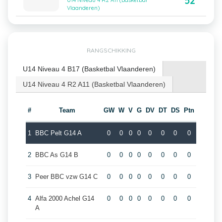
52
U14 Niveau 4 R2 A11 (Basketbal
Vlaanderen)
RANGSCHIKKING
U14 Niveau 4 B17 (Basketbal Vlaanderen)
U14 Niveau 4 R2 A11 (Basketbal Vlaanderen)
#
Team
GW
W
V
G
DV
DT
DS
Ptn
1
BBC Pelt G14 A
0
0
0
0
0
0
0
0
2
BBC As G14 B
0
0
0
0
0
0
0
0
3
Peer BBC vzw G14 C
0
0
0
0
0
0
0
0
4
Alfa 2000 Achel G14
0
0
0
0
0
0
0
0
A