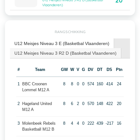
20
U12 Meisjes Niveau 3 R2 D (Basketbal
Vlaanderen)
RANGSCHIKKING
U12 Meisjes Niveau 3 E (Basketbal Vlaanderen)
U12 Meisjes Niveau 3 R2 D (Basketbal Vlaanderen)
#
Team
GW
W
V
G
DV
DT
DS
Ptn
1
BBC Croonen
8
8
0
0
574
160
414
24
Lommel M12 A
2
Hageland United
8
6
2
0
570
148
422
20
M12 A
3
Molenbeek Rebels
8
4
4
0
222
439
-217
16
Basketball M12 B