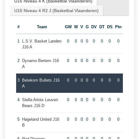
U16 Niveau 4 K (Basketbal Vlaanderen)
U16 Niveau 4 R2 J (Basketbal Vlaanderen)
#
Team
GW
W
V
G
DV
DT
DS
Ptn
1
L.S.V. Basket Landen
0
0
0
0
0
0
0
0
J16 A
2
Dynamo Bertem J16
0
0
0
0
0
0
0
0
A
3
Betekom Bullets J16
0
0
0
0
0
0
0
0
A
4
Stella Artois Leuven
0
0
0
0
0
0
0
0
Bears J16 D
5
Hageland United J16
0
0
0
0
0
0
0
0
B
6
Red Dragons
0
0
0
0
0
0
0
0