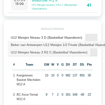
Willebroek M12 A
13:00
41
U12 Meisjes Niveau 3 R2 C (Basketbal
Vlaanderen)
RANGSCHIKKING
U12 Meisjes Niveau 3 D (Basketbal Vlaanderen)
Beker van Antwerpen U12 Meisjes 1/2 Finale (Basketbal Vlaan
U12 Meisjes Niveau 3 R2 C (Basketbal Vlaanderen)
#
Team
GW
W
V
G
DV
DT
DS
Ptn
1
Kangoeroes
10
10
0
0
992
137
855
30
Basket Mechelen
M12 A
2
BC Asse-Ternat
9
7
2
0
301
349
-48
23
M12 A