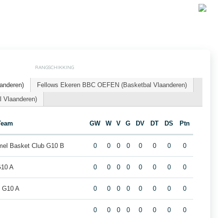
RANGSCHIKKING
anderen)
Fellows Ekeren BBC OEFEN (Basketbal Vlaanderen)
l Vlaanderen)
Team
GW
W
V
G
DV
DT
DS
Ptn
el Basket Club G10 B
0
0
0
0
0
0
0
0
G10 A
0
0
0
0
0
0
0
0
s G10 A
0
0
0
0
0
0
0
0
0
0
0
0
0
0
0
0