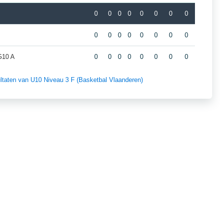
0
0
0
0
0
0
0
0
0
0
0
0
0
0
0
0
G10 A
0
0
0
0
0
0
0
0
sultaten van U10 Niveau 3 F (Basketbal Vlaanderen)