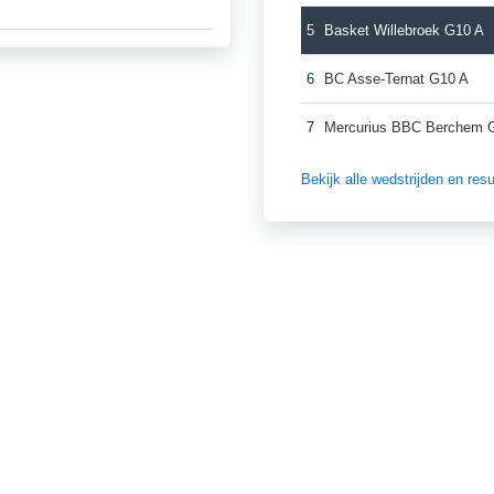
5
Basket Willebroek G10 A
6
BC Asse-Ternat G10 A
7
Mercurius BBC Berchem 
Bekijk alle wedstrijden en re