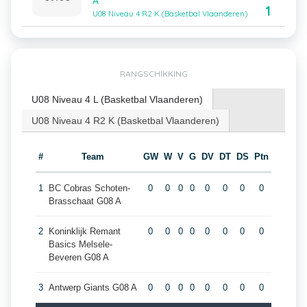
A
1
U08 Niveau 4 R2 K (Basketbal Vlaanderen)
RANGSCHIKKING
U08 Niveau 4 L (Basketbal Vlaanderen)
U08 Niveau 4 R2 K (Basketbal Vlaanderen)
#
Team
GW
W
V
G
DV
DT
DS
Ptn
1
BC Cobras Schoten-
0
0
0
0
0
0
0
0
Brasschaat G08 A
2
Koninklijk Remant
0
0
0
0
0
0
0
0
Basics Melsele-
Beveren G08 A
3
Antwerp Giants G08 A
0
0
0
0
0
0
0
0