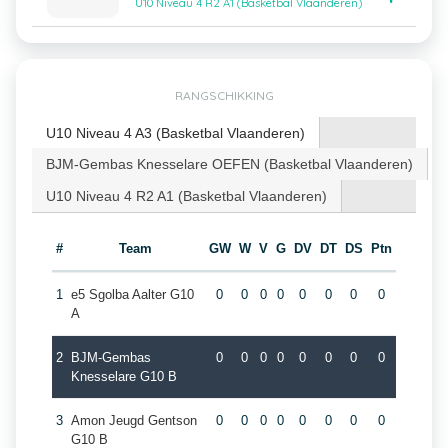
U10 Niveau 4 R2 A1 (Basketbal Vlaanderen)
RANGSCHIKKING
U10 Niveau 4 A3 (Basketbal Vlaanderen)
BJM-Gembas Knesselare OEFEN (Basketbal Vlaanderen)
U10 Niveau 4 R2 A1 (Basketbal Vlaanderen)
#
Team
GW
W
V
G
DV
DT
DS
Ptn
1
e5 Sgolba Aalter G10
0
0
0
0
0
0
0
0
A
2
BJM-Gembas
0
0
0
0
0
0
0
0
Knesselare G10 B
3
Amon Jeugd Gentson
0
0
0
0
0
0
0
0
G10 B