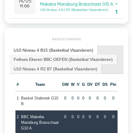
14/05
-
Makeba Mariaburg Brasschaat G10 A
11:00
U10 Niveau 4 R2 B7 (Basketbal Vlaanderen)
1
RANGSCHIKKING
U10 Niveau 4 B15 (Basketbal Vlaanderen)
Fellows Ekeren BBC OEFEN (Basketbal Vlaanderen)
U10 Niveau 4 R2 B7 (Basketbal Vlaanderen)
#
Team
GW
W
V
G
DV
DT
DS
Ptn
1
Basket Stabroek G10
0
0
0
0
0
0
0
0
B
2
BBC Makeba
0
0
0
0
0
0
0
0
Mariaburg Brasschaat
G10 A