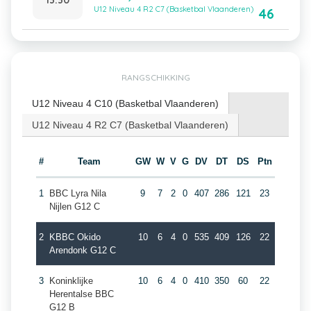
U12 Niveau 4 R2 C7 (Basketbal Vlaanderen)
46
RANGSCHIKKING
U12 Niveau 4 C10 (Basketbal Vlaanderen)
U12 Niveau 4 R2 C7 (Basketbal Vlaanderen)
#
Team
GW
W
V
G
DV
DT
DS
Ptn
1
BBC Lyra Nila
9
7
2
0
407
286
121
23
Nijlen G12 C
2
KBBC Okido
10
6
4
0
535
409
126
22
Arendonk G12 C
3
Koninklijke
10
6
4
0
410
350
60
22
Herentalse BBC
G12 B