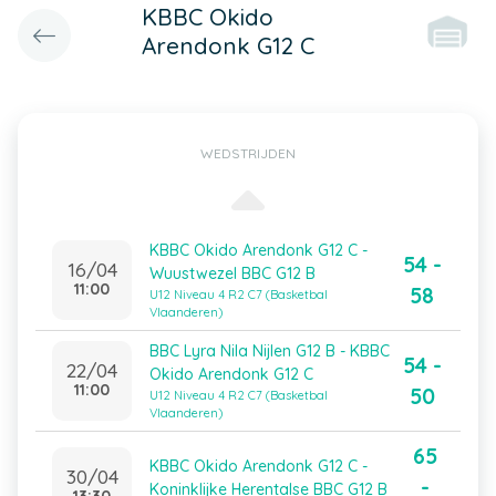
KBBC Okido
Arendonk G12 C
WEDSTRIJDEN
KBBC Okido Arendonk G12 C -
54 -
16/04
Wuustwezel BBC G12 B
11:00
58
U12 Niveau 4 R2 C7 (Basketbal
Vlaanderen)
BBC Lyra Nila Nijlen G12 B - KBBC
54 -
22/04
Okido Arendonk G12 C
11:00
50
U12 Niveau 4 R2 C7 (Basketbal
Vlaanderen)
65
KBBC Okido Arendonk G12 C -
30/04
-
Koninklijke Herentalse BBC G12 B
13:30