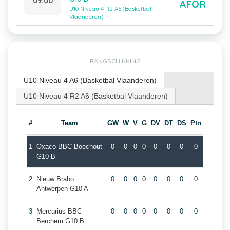
09:00
AFOR
U10 Niveau 4 R2 A6 (Basketbal
Vlaanderen)
RANGSCHIKKING
U10 Niveau 4 A6 (Basketbal Vlaanderen)
U10 Niveau 4 R2 A6 (Basketbal Vlaanderen)
#
Team
GW
W
V
G
DV
DT
DS
Ptn
1
Oxaco BBC Boechout
0
0
0
0
0
0
0
0
G10 B
2
Nieuw Brabo
0
0
0
0
0
0
0
0
Antwerpen G10 A
3
Mercurius BBC
0
0
0
0
0
0
0
0
Berchem G10 B