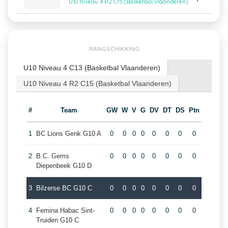
U10 Niveau 4 R2 C15 (Basketbal Vlaanderen)
RANGSCHIKKING
U10 Niveau 4 C13 (Basketbal Vlaanderen)
U10 Niveau 4 R2 C15 (Basketbal Vlaanderen)
#
Team
GW
W
V
G
DV
DT
DS
Ptn
1
BC Lions Genk G10 A
0
0
0
0
0
0
0
0
2
B.C. Gems
0
0
0
0
0
0
0
0
Diepenbeek G10 D
3
Bilzerse BC G10 C
0
0
0
0
0
0
0
0
4
Femina Habac Sint-
0
0
0
0
0
0
0
0
Truiden G10 C