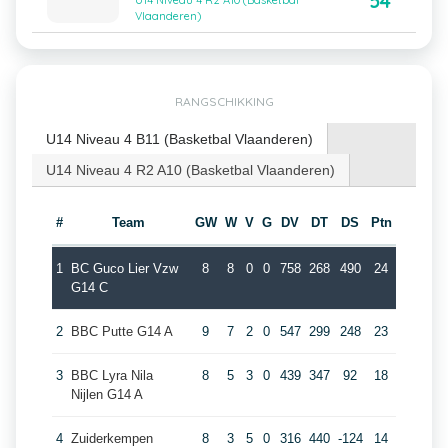
54
U14 Niveau 4 R2 A10 (Basketbal
Vlaanderen)
RANGSCHIKKING
U14 Niveau 4 B11 (Basketbal Vlaanderen)
U14 Niveau 4 R2 A10 (Basketbal Vlaanderen)
#
Team
GW
W
V
G
DV
DT
DS
Ptn
1
BC Guco Lier Vzw
8
8
0
0
758
268
490
24
G14 C
2
BBC Putte G14 A
9
7
2
0
547
299
248
23
3
BBC Lyra Nila
8
5
3
0
439
347
92
18
Nijlen G14 A
4
Zuiderkempen
8
3
5
0
316
440
-124
14