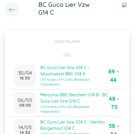
BC Guco Lier Vzw
G14 C
WEDSTRIJDEN
BC Guco Lier Vzw G14 C -
89 -
30/04
Wuustwezel BBC G14 A
16:30
44
U14 Niveau 4 R2 A10 (Basketbal
Vlaanderen)
Mercurius BBC Berchem G14 B - BC
48 -
06/05
Guco Lier Vzw G14 C
09:00
75
U14 Niveau 4 R2 A10 (Basketbal
Vlaanderen)
BC Guco Lier Vzw G14 C - Gembo
58 -
14/05
Borgerhout G14 C
14:30