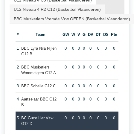
U12 Niveau 4 C9 (Basketbal Vlaanderen)
U12 Niveau 4 R2 C12 (Basketbal Vlaanderen)
BBC Musketiers Vremde Vzw OEFEN (Basketbal Vlaanderen)
#
Team
GW
W
V
G
DV
DT
DS
Ptn
1
BBC Lyra Nila Nijlen
0
0
0
0
0
0
0
0
G12 B
2
BBC Musketiers
0
0
0
0
0
0
0
0
Wommelgem G12 A
3
BBC Schelle G12 C
0
0
0
0
0
0
0
0
4
Aartselaar BBC G12
0
0
0
0
0
0
0
0
B
5
BC Guco Lier Vzw
0
0
0
0
0
0
0
0
G12 D