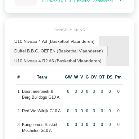
U10 Niveau 4 R2 A6 (Basketbal Vlaanderen)
RANGSCHIKKING
U10 Niveau 4 A8 (Basketbal Vlaanderen)
Duffel B.B.C. OEFEN (Basketbal Vlaanderen)
U10 Niveau 4 R2 A6 (Basketbal Vlaanderen)
#
Team
GW
W
V
G
DV
DT
DS
Ptn
1
Boortmeerbeek &
0
0
0
0
0
0
0
0
Berg Bulldogs G10 A
2
Red Vic Wilrijk G10 A
0
0
0
0
0
0
0
0
3
Kangoeroes Basket
0
0
0
0
0
0
0
0
Mechelen G10 A