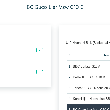
BC Guco Lier Vzw G10 C
U10 Niveau 4 B16 (Basketbal 
C
1 - 1
#
Tea
1
BBC Berlaar G10 A
A
1 - 1
2
Duffel K.B.B.C. G10 B
3
Telstar B.B.C. Mechelen
4
Koninklijke Herentalse B
5
BC Guco Lier Vzw G10 C