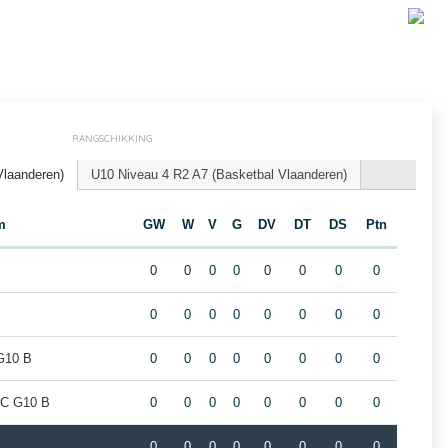
RANGSCHIKKING
Vlaanderen)
U10 Niveau 4 R2 A7 (Basketbal Vlaanderen)
m
GW
W
V
G
DV
DT
DS
Ptn
0
0
0
0
0
0
0
0
0
0
0
0
0
0
0
0
 G10 B
0
0
0
0
0
0
0
0
BC G10 B
0
0
0
0
0
0
0
0
0
0
0
0
0
0
0
0