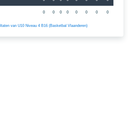
0
0
0
0
0
0
0
0
sultaten van U10 Niveau 4 B16 (Basketbal Vlaanderen)