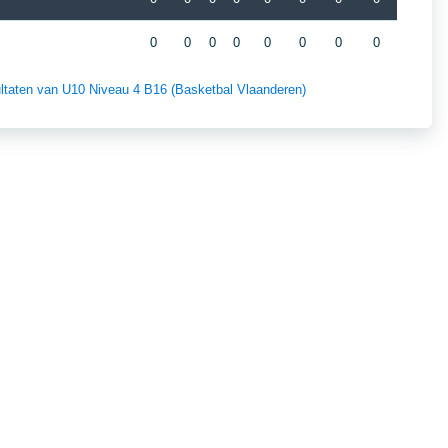
0
0
0
0
0
0
0
0
sultaten van U10 Niveau 4 B16 (Basketbal Vlaanderen)