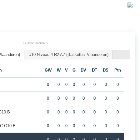
RANGSCHIKKING
Vlaanderen)
U10 Niveau 4 R2 A7 (Basketbal Vlaanderen)
m
GW
W
V
G
DV
DT
DS
Ptn
0
0
0
0
0
0
0
0
0
0
0
0
0
0
0
0
 G10 B
0
0
0
0
0
0
0
0
BC G10 B
0
0
0
0
0
0
0
0
0
0
0
0
0
0
0
0