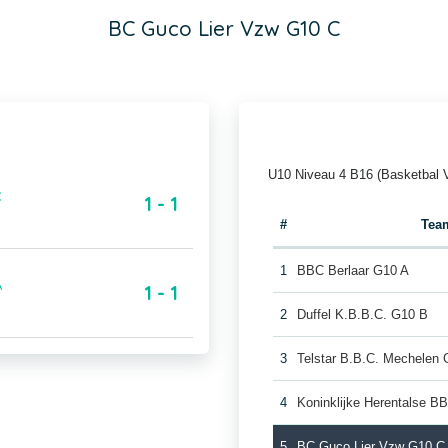
BC Guco Lier Vzw G10 C
U10 Niveau 4 B16 (Basketbal 
C
1 - 1
#
Tea
1
BBC Berlaar G10 A
A
1 - 1
2
Duffel K.B.B.C. G10 B
3
Telstar B.B.C. Mechelen
4
Koninklijke Herentalse B
5
BC Guco Lier Vzw G10 C