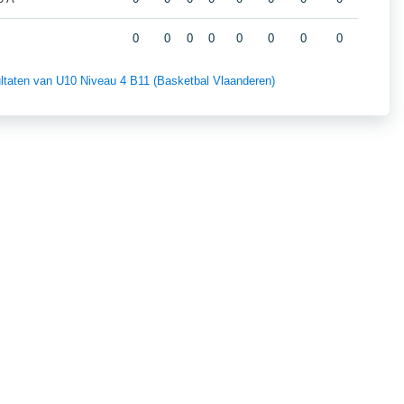
0
0
0
0
0
0
0
0
sultaten van U10 Niveau 4 B11 (Basketbal Vlaanderen)