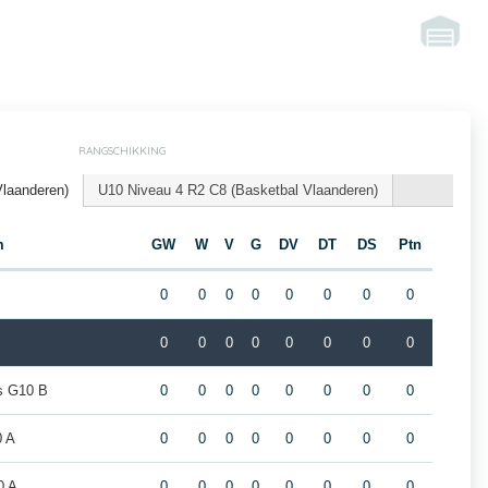
RANGSCHIKKING
Vlaanderen)
U10 Niveau 4 R2 C8 (Basketbal Vlaanderen)
m
GW
W
V
G
DV
DT
DS
Ptn
0
0
0
0
0
0
0
0
0
0
0
0
0
0
0
0
rs G10 B
0
0
0
0
0
0
0
0
0 A
0
0
0
0
0
0
0
0
0 A
0
0
0
0
0
0
0
0