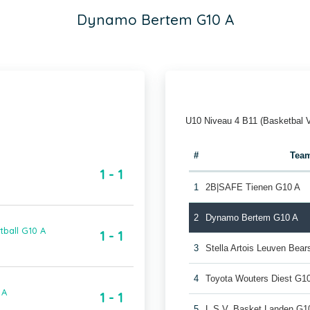
Dynamo Bertem G10 A
U10 Niveau 4 B11 (Basketbal 
#
Tea
1 - 1
1
2B|SAFE Tienen G10 A
2
Dynamo Bertem G10 A
ball G10 A
1 - 1
3
Stella Artois Leuven Bea
4
Toyota Wouters Diest G1
 A
1 - 1
5
L.S.V. Basket Landen G1