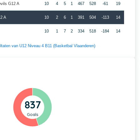
vils G12 A
10
4
5
1
467
528
-61
19
12 A
10
2
6
1
391
504
-113
14
10
1
7
2
334
518
-184
14
sultaten van U12 Niveau 4 B11 (Basketbal Vlaanderen)
837
Goals