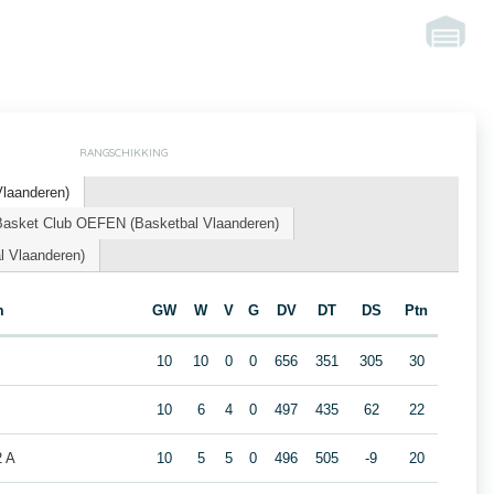
RANGSCHIKKING
Vlaanderen)
sket Club OEFEN (Basketbal Vlaanderen)
l Vlaanderen)
m
GW
W
V
G
DV
DT
DS
Ptn
10
10
0
0
656
351
305
30
10
6
4
0
497
435
62
22
2 A
10
5
5
0
496
505
-9
20