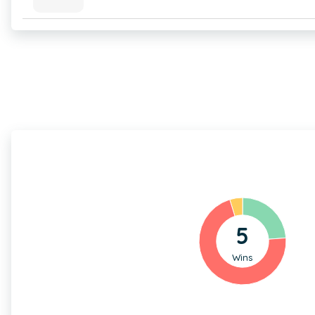
5
Wins