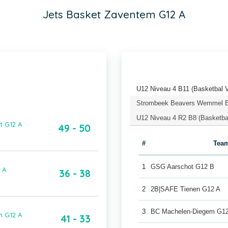
Jets Basket Zaventem G12 A
U12 Niveau 4 B11 (Basketbal 
Strombeek Beavers Wemmel Ba
U12 Niveau 4 R2 B8 (Basketba
t G12 A
49 - 50
#
Tea
1
GSG Aarschot G12 B
 A
36 - 38
2
2B|SAFE Tienen G12 A
3
BC Machelen-Diegem G1
m G12 A
41 - 33