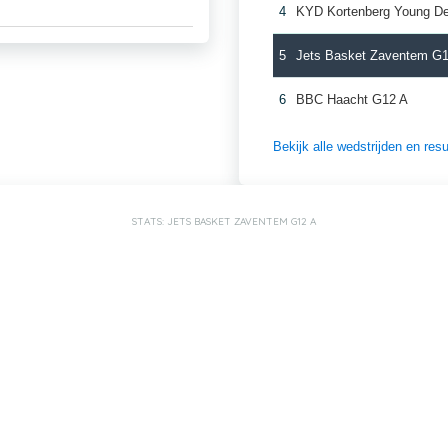
4
KYD Kortenberg Young De
5
Jets Basket Zaventem G
6
BBC Haacht G12 A
Bekijk alle wedstrijden en re
STATS: JETS BASKET ZAVENTEM G12 A