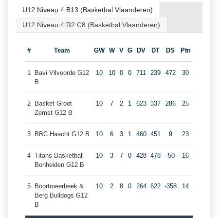
U12 Niveau 4 B13 (Basketbal Vlaanderen)
U12 Niveau 4 R2 C8 (Basketbal Vlaanderen)
#
Team
GW
W
V
G
DV
DT
DS
Ptn
1
Bavi Vilvoorde G12
10
10
0
0
711
239
472
30
B
2
Basket Groot
10
7
2
1
623
337
286
25
Zemst G12 B
3
BBC Haacht G12 B
10
6
3
1
460
451
9
23
4
Titans Basketball
10
3
7
0
428
478
-50
16
Bonheiden G12 B
5
Boortmeerbeek &
10
2
8
0
264
622
-358
14
Berg Bulldogs G12
B