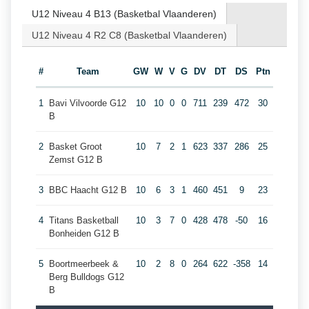
U12 Niveau 4 B13 (Basketbal Vlaanderen)
U12 Niveau 4 R2 C8 (Basketbal Vlaanderen)
#
Team
GW
W
V
G
DV
DT
DS
Ptn
1
Bavi Vilvoorde G12
10
10
0
0
711
239
472
30
B
2
Basket Groot
10
7
2
1
623
337
286
25
Zemst G12 B
3
BBC Haacht G12 B
10
6
3
1
460
451
9
23
4
Titans Basketball
10
3
7
0
428
478
-50
16
Bonheiden G12 B
5
Boortmeerbeek &
10
2
8
0
264
622
-358
14
Berg Bulldogs G12
B