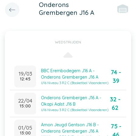
Onderons
Grembergen J16 A
WEDSTRIJDEN
BBC Erembodegem J16 A -
74 -
19/03
Onderons Grembergen J16 A
12:45
39
U16 Niveau 3 R2 C (Basketbal Vlaanderen)
Onderons Grembergen J16 A -
32 -
22/04
Okapi Aalst J16 B
15:00
62
U16 Niveau 3 R2 C (Basketbal Vlaanderen)
Amon Jeugd Gentson J16 B -
75 -
01/05
Onderons Grembergen J16 A
13:00
46