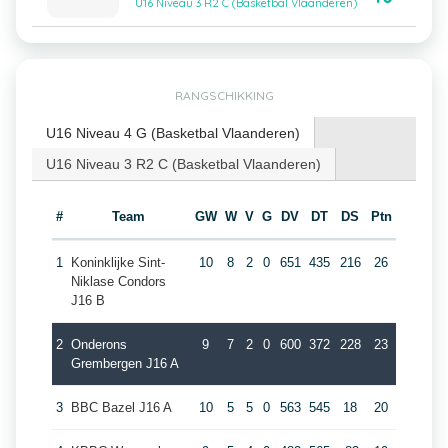
U16 Niveau 3 R2 C (Basketbal Vlaanderen)
RANGSCHIKKING
U16 Niveau 4 G (Basketbal Vlaanderen)
U16 Niveau 3 R2 C (Basketbal Vlaanderen)
#
Team
GW
W
V
G
DV
DT
DS
Ptn
1
Koninklijke Sint-
10
8
2
0
651
435
216
26
Niklase Condors
J16 B
2
Onderons
9
7
2
0
600
372
228
23
Grembergen J16 A
3
BBC Bazel J16 A
10
5
5
0
563
545
18
20