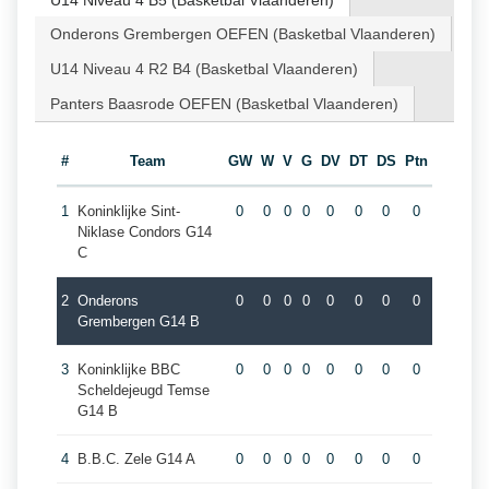
U14 Niveau 4 B5 (Basketbal Vlaanderen)
Onderons Grembergen OEFEN (Basketbal Vlaanderen)
U14 Niveau 4 R2 B4 (Basketbal Vlaanderen)
Panters Baasrode OEFEN (Basketbal Vlaanderen)
#
Team
GW
W
V
G
DV
DT
DS
Ptn
1
Koninklijke Sint-
0
0
0
0
0
0
0
0
Niklase Condors G14
C
2
Onderons
0
0
0
0
0
0
0
0
Grembergen G14 B
3
Koninklijke BBC
0
0
0
0
0
0
0
0
Scheldejeugd Temse
G14 B
4
B.B.C. Zele G14 A
0
0
0
0
0
0
0
0