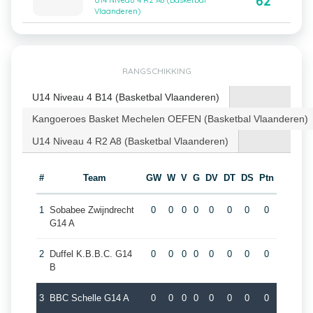
62
U14 Niveau 4 R2 A8 (Basketbal
Vlaanderen)
RANGSCHIKKING
U14 Niveau 4 B14 (Basketbal Vlaanderen)
Kangoeroes Basket Mechelen OEFEN (Basketbal Vlaanderen)
U14 Niveau 4 R2 A8 (Basketbal Vlaanderen)
#
Team
GW
W
V
G
DV
DT
DS
Ptn
1
Sobabee Zwijndrecht
0
0
0
0
0
0
0
0
G14 A
2
Duffel K.B.B.C. G14
0
0
0
0
0
0
0
0
B
3
BBC Schelle G14 A
0
0
0
0
0
0
0
0