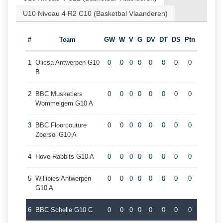
U10 Niveau 4 R2 C10 (Basketbal Vlaanderen)
#
Team
GW
W
V
G
DV
DT
DS
Ptn
1
Olicsa Antwerpen G10
0
0
0
0
0
0
0
0
B
2
BBC Musketiers
0
0
0
0
0
0
0
0
Wommelgem G10 A
3
BBC Floorcouture
0
0
0
0
0
0
0
0
Zoersel G10 A
4
Hove Rabbits G10 A
0
0
0
0
0
0
0
0
5
Willibies Antwerpen
0
0
0
0
0
0
0
0
G10 A
6
BBC Schelle G10 C
0
0
0
0
0
0
0
0