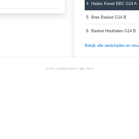
4
Hades Kiewit BBC G14 A
5
Bree Basket G14 B
6
Basket Houthalen G14 B
Bekijk alle wedstrijden en re
STATS: HADES KIEWIT BBC G14 A