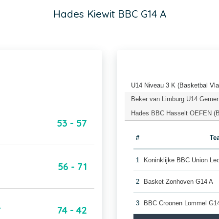
Hades Kiewit BBC G14 A
U14 Niveau 3 K (Basketbal Vl
Beker van Limburg U14 Gemeng
Hades BBC Hasselt OEFEN (Ba
53 - 57
#
Te
1
Koninklijke BBC Union Le
56 - 71
2
Basket Zonhoven G14 A
3
BBC Croonen Lommel G1
A
74 - 42