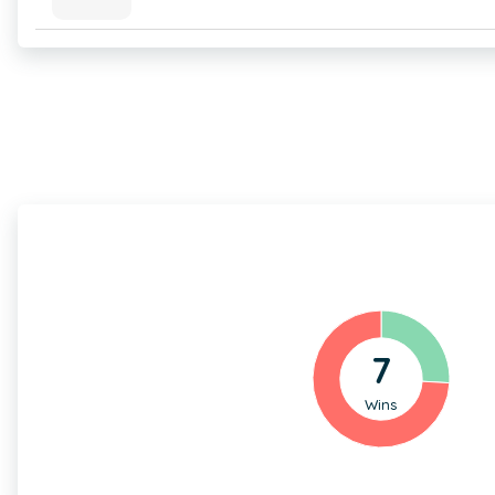
7
Wins