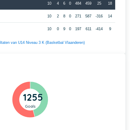
10
4
6
0
484
459
25
18
10
2
8
0
271
587
-316
14
10
0
9
0
197
611
-414
9
sultaten van U14 Niveau 3 K (Basketbal Vlaanderen)
1255
Goals