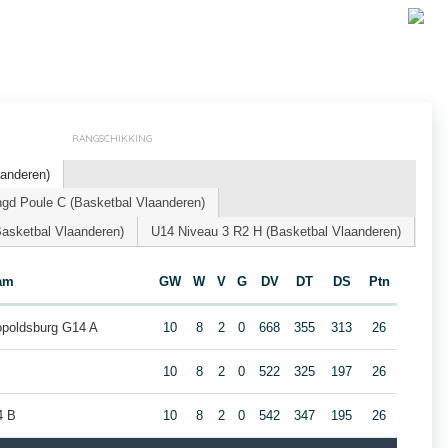
RANGSCHIKKING
aanderen)
d Poule C (Basketbal Vlaanderen)
sketbal Vlaanderen)
U14 Niveau 3 R2 H (Basketbal Vlaanderen)
am
GW
W
V
G
DV
DT
DS
Ptn
opoldsburg G14 A
10
8
2
0
668
355
313
26
10
8
2
0
522
325
197
26
4 B
10
8
2
0
542
347
195
26