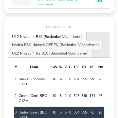
50
U12 Niveau 4 R2 B15 (Basketbal
Vlaanderen)
RANGSCHIKKING
U12 Niveau 4 B19 (Basketbal Vlaanderen)
Hades BBC Hasselt OEFEN (Basketbal Vlaanderen)
U12 Niveau 4 R2 B15 (Basketbal Vlaanderen)
#
Team
GW
W
V
G
DV
DT
DS
Ptn
1
Basket Zonhoven
10
9
1
0
454
355
99
28
G12 C
2
Cosmo Genk BBC
10
8
2
0
523
349
174
26
G12 A
3
Hades Kiewit BBC
10
5
5
0
354
355
-1
20
G12 B