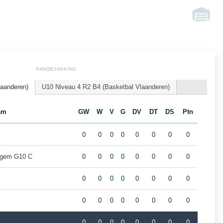
RANGSCHIKKING
laanderen)
U10 Niveau 4 R2 B4 (Basketbal Vlaanderen)
am
GW
W
V
G
DV
DT
DS
Ptn
0
0
0
0
0
0
0
0
egem G10 C
0
0
0
0
0
0
0
0
0
0
0
0
0
0
0
0
0
0
0
0
0
0
0
0
0
0
0
0
0
0
0
0