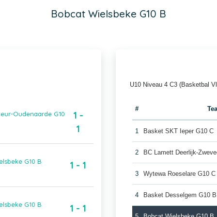
Bobcat Wielsbeke G10 B
U10 Niveau 4 C3 (Basketbal V
#
Te
1 -
rieur-Oudenaarde G10
1
1
Basket SKT Ieper G10 C
2
BC Lamett Deerlijk-Zwev
ielsbeke G10 B
1 - 1
3
Wytewa Roeselare G10 C
4
Basket Desselgem G10 B
elsbeke G10 B
1 - 1
5
Bobcat Wielsbeke G10 B