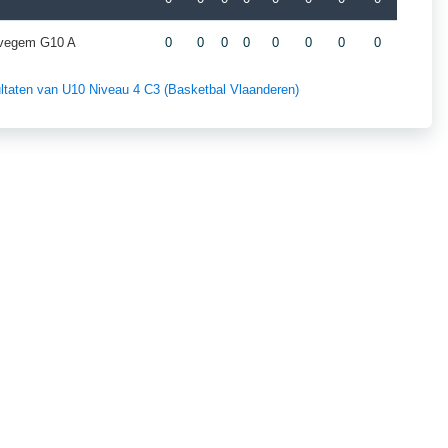
evegem G10 A
0
0
0
0
0
0
0
0
sultaten van U10 Niveau 4 C3 (Basketbal Vlaanderen)