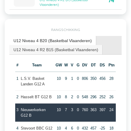
74
U12 Niveau 4 R2 B15 (Basketbal
Vlaanderen)
RANGSCHIKKING
U12 Niveau 4 B20 (Basketbal Vlaanderen)
U12 Niveau 4 R2 B15 (Basketbal Vlaanderen)
#
Team
GW
W
V
G
DV
DT
DS
Ptn
1
L.S.V. Basket
10
9
1
0
806
350
456
28
Landen G12 A
2
Hasselt BT G12 B
10
8
2
0
548
296
252
26
3
Nieuwerkerken
10
7
3
0
760
363
397
24
G12 B
4
Stevoort BBC G12
10
4
6
0
432
457
-25
18