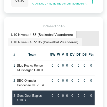
09:30
1
U10 Niveau 4 R2 B5 (Basketbal Vlaanderen)
RANGSCHIKKING
U10 Niveau 4 B8 (Basketbal Vlaanderen)
U10 Niveau 4 R2 B5 (Basketbal Vlaanderen)
#
Team
GW
W
V
G
DV
DT
DS
Ptn
1
Blue Rocks Ronse-
0
0
0
0
0
0
0
0
Kluisbergen G10 B
2
BBC Olympia
0
0
0
0
0
0
0
0
Denderleeuw G10 A
3
Gent-Oost Eagles
0
0
0
0
0
0
0
0
G10 B