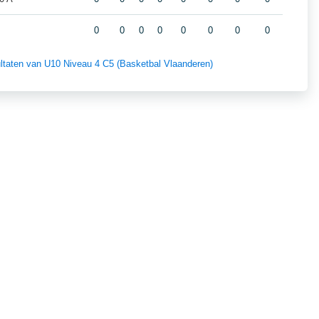
0
0
0
0
0
0
0
0
sultaten van U10 Niveau 4 C5 (Basketbal Vlaanderen)