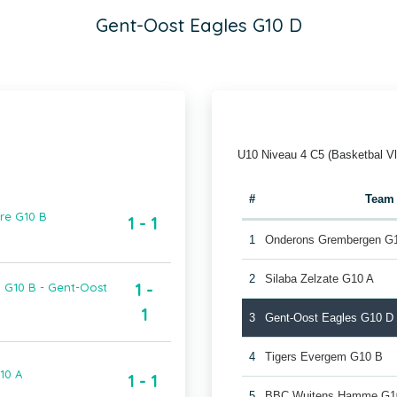
Gent-Oost Eagles G10 D
U10 Niveau 4 C5 (Basketbal V
#
Team
re G10 B
1 - 1
1
Onderons Grembergen G
2
Silaba Zelzate G10 A
1 -
 G10 B - Gent-Oost
1
3
Gent-Oost Eagles G10 D
4
Tigers Evergem G10 B
10 A
1 - 1
5
BBC Wuitens Hamme G1