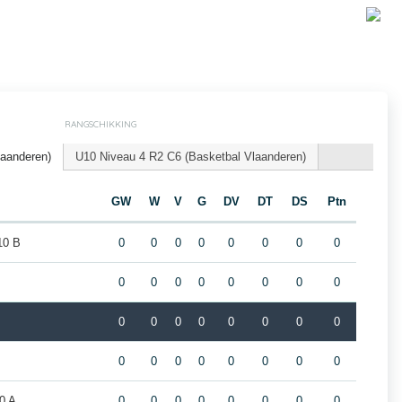
RANGSCHIKKING
laanderen)
U10 Niveau 4 R2 C6 (Basketbal Vlaanderen)
GW
W
V
G
DV
DT
DS
Ptn
10 B
0
0
0
0
0
0
0
0
0
0
0
0
0
0
0
0
0
0
0
0
0
0
0
0
0
0
0
0
0
0
0
0
0 A
0
0
0
0
0
0
0
0