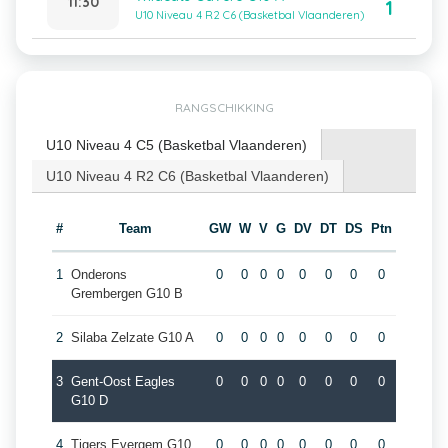
11:30
1
U10 Niveau 4 R2 C6 (Basketbal Vlaanderen)
RANGSCHIKKING
U10 Niveau 4 C5 (Basketbal Vlaanderen)
U10 Niveau 4 R2 C6 (Basketbal Vlaanderen)
#
Team
GW
W
V
G
DV
DT
DS
Ptn
1
Onderons
0
0
0
0
0
0
0
0
Grembergen G10 B
2
Silaba Zelzate G10 A
0
0
0
0
0
0
0
0
3
Gent-Oost Eagles
0
0
0
0
0
0
0
0
G10 D
4
Tigers Evergem G10
0
0
0
0
0
0
0
0