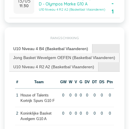
13/05
-
D - Olympos Marke G10 A
11:30
U10 Niveau 4 R2 A2 (Basketbal Vlaanderen)
1
RANGSCHIKKING
U10 Niveau 4 B4 (Basketbal Vlaanderen)
Jong Basket Wevelgem OEFEN (Basketbal Vlaanderen)
U10 Niveau 4 R2 A2 (Basketbal Vlaanderen)
#
Team
GW
W
V
G
DV
DT
DS
Ptn
1
House of Talents
0
0
0
0
0
0
0
0
Kortrijk Spurs G10 F
2
Koninklijke Basket
0
0
0
0
0
0
0
0
Avelgem G10 A