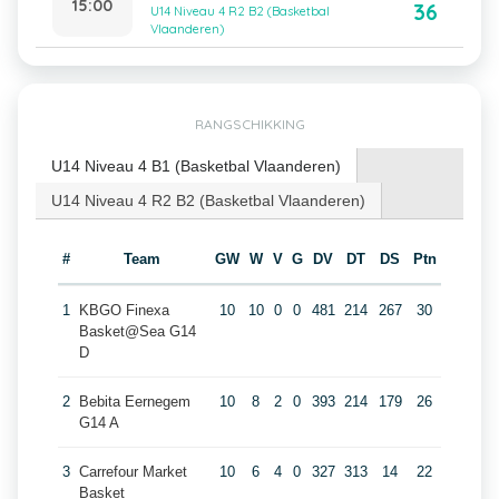
15:00
36
U14 Niveau 4 R2 B2 (Basketbal
Vlaanderen)
RANGSCHIKKING
U14 Niveau 4 B1 (Basketbal Vlaanderen)
U14 Niveau 4 R2 B2 (Basketbal Vlaanderen)
#
Team
GW
W
V
G
DV
DT
DS
Ptn
1
KBGO Finexa
10
10
0
0
481
214
267
30
Basket@Sea G14
D
2
Bebita Eernegem
10
8
2
0
393
214
179
26
G14 A
3
Carrefour Market
10
6
4
0
327
313
14
22
Basket