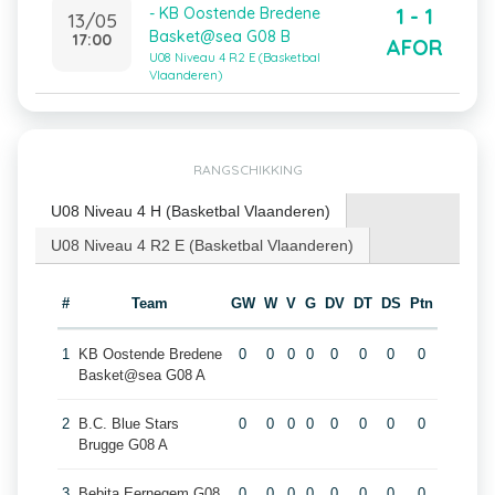
1 - 1
- KB Oostende Bredene
13/05
Basket@sea G08 B
17:00
AFOR
U08 Niveau 4 R2 E (Basketbal
Vlaanderen)
RANGSCHIKKING
U08 Niveau 4 H (Basketbal Vlaanderen)
U08 Niveau 4 R2 E (Basketbal Vlaanderen)
#
Team
GW
W
V
G
DV
DT
DS
Ptn
1
KB Oostende Bredene
0
0
0
0
0
0
0
0
Basket@sea G08 A
2
B.C. Blue Stars
0
0
0
0
0
0
0
0
Brugge G08 A
3
Bebita Eernegem G08
0
0
0
0
0
0
0
0