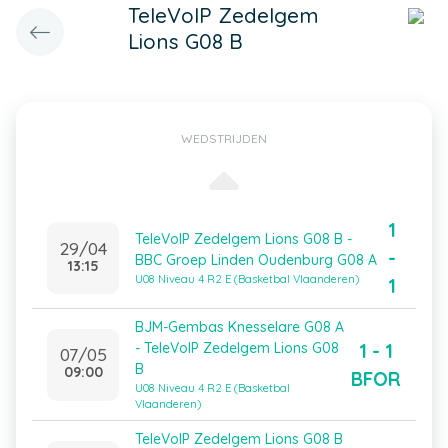
TeleVoIP Zedelgem
Lions G08 B
WEDSTRIJDEN
1
TeleVoIP Zedelgem Lions G08 B -
29/04
-
BBC Groep Linden Oudenburg G08 A
13:15
U08 Niveau 4 R2 E (Basketbal Vlaanderen)
1
BJM-Gembas Knesselare G08 A
1 - 1
- TeleVoIP Zedelgem Lions G08
07/05
B
09:00
BFOR
U08 Niveau 4 R2 E (Basketbal
Vlaanderen)
TeleVoIP Zedelgem Lions G08 B