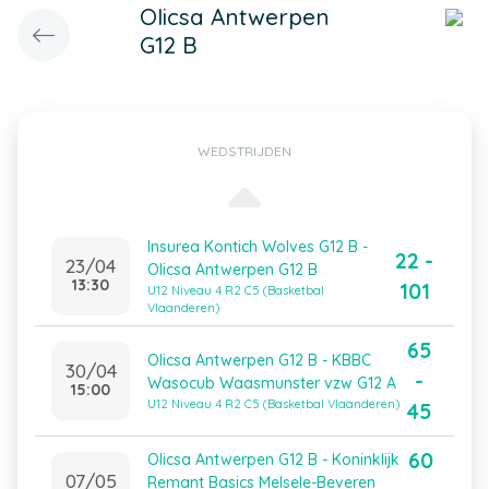
Olicsa Antwerpen
G12 B
WEDSTRIJDEN
Insurea Kontich Wolves G12 B -
22 -
23/04
Olicsa Antwerpen G12 B
13:30
101
U12 Niveau 4 R2 C5 (Basketbal
Vlaanderen)
65
Olicsa Antwerpen G12 B - KBBC
30/04
-
Wasocub Waasmunster vzw G12 A
15:00
U12 Niveau 4 R2 C5 (Basketbal Vlaanderen)
45
60
Olicsa Antwerpen G12 B - Koninklijk
07/05
Remant Basics Melsele-Beveren