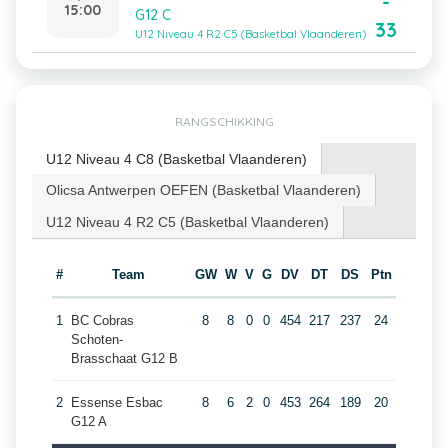
-
15:00
G12 C
33
U12 Niveau 4 R2 C5 (Basketbal Vlaanderen)
RANGSCHIKKING
U12 Niveau 4 C8 (Basketbal Vlaanderen)
Olicsa Antwerpen OEFEN (Basketbal Vlaanderen)
U12 Niveau 4 R2 C5 (Basketbal Vlaanderen)
#
Team
GW
W
V
G
DV
DT
DS
Ptn
1
BC Cobras
8
8
0
0
454
217
237
24
Schoten-
Brasschaat G12 B
2
Essense Esbac
8
6
2
0
453
264
189
20
G12 A