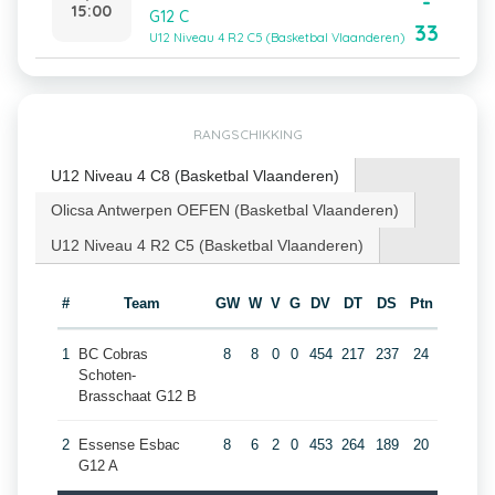
-
15:00
G12 C
33
U12 Niveau 4 R2 C5 (Basketbal Vlaanderen)
RANGSCHIKKING
U12 Niveau 4 C8 (Basketbal Vlaanderen)
Olicsa Antwerpen OEFEN (Basketbal Vlaanderen)
U12 Niveau 4 R2 C5 (Basketbal Vlaanderen)
#
Team
GW
W
V
G
DV
DT
DS
Ptn
1
BC Cobras
8
8
0
0
454
217
237
24
Schoten-
Brasschaat G12 B
2
Essense Esbac
8
6
2
0
453
264
189
20
G12 A