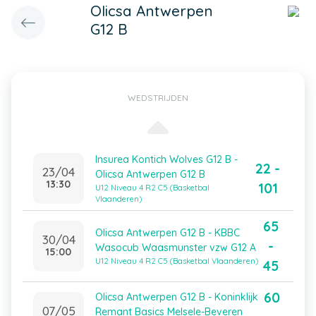
Olicsa Antwerpen
G12 B
WEDSTRIJDEN
Insurea Kontich Wolves G12 B -
22 -
23/04
Olicsa Antwerpen G12 B
13:30
101
U12 Niveau 4 R2 C5 (Basketbal
Vlaanderen)
65
Olicsa Antwerpen G12 B - KBBC
30/04
-
Wasocub Waasmunster vzw G12 A
15:00
U12 Niveau 4 R2 C5 (Basketbal Vlaanderen)
45
60
Olicsa Antwerpen G12 B - Koninklijk
07/05
Remant Basics Melsele-Beveren