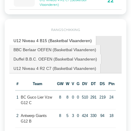
22
U12 Niveau 4 R2 C7 (Basketbal
Vlaanderen)
RANGSCHIKKING
U12 Niveau 4 B15 (Basketbal Vlaanderen)
BBC Berlaar OEFEN (Basketbal Vlaanderen)
Duffel B.B.C. OEFEN (Basketbal Vlaanderen)
U12 Niveau 4 R2 C7 (Basketbal Vlaanderen)
#
Team
GW
W
V
G
DV
DT
DS
Ptn
1
BC Guco Lier Vzw
8
8
0
0
510
291
219
24
G12 C
2
Antwerp Giants
8
5
3
0
424
330
94
18
G12 B