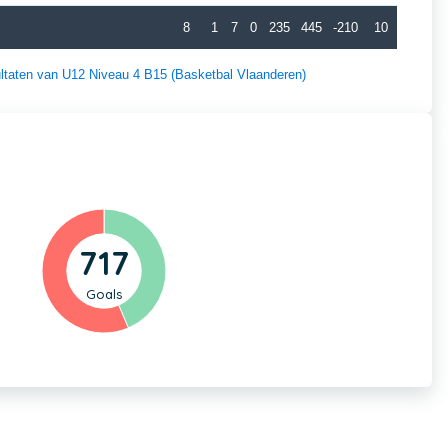
8
1
7
0
235
445
-210
10
sultaten van U12 Niveau 4 B15 (Basketbal Vlaanderen)
717
Goals