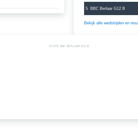
5
BBC Berlaar G12 B
Bekijk alle wedstrijden en re
STATS: BBC BERLAAR G12 B