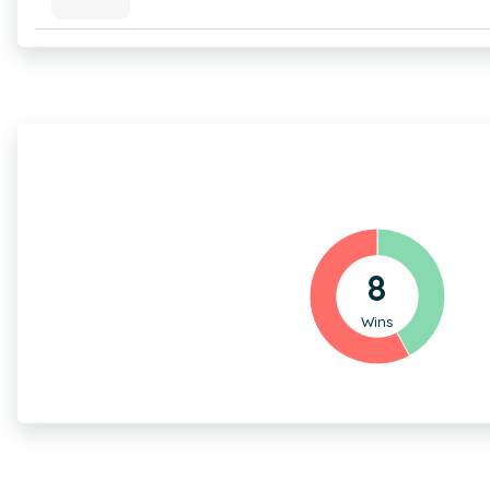
8
Wins