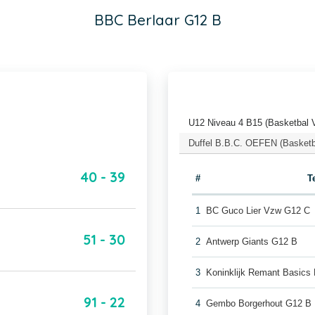
BBC Berlaar G12 B
U12 Niveau 4 B15 (Basketbal 
Duffel B.B.C. OEFEN (Basketb
40 - 39
#
T
1
BC Guco Lier Vzw G12 C
51 - 30
2
Antwerp Giants G12 B
3
Koninklijk Remant Basics
91 - 22
4
Gembo Borgerhout G12 B