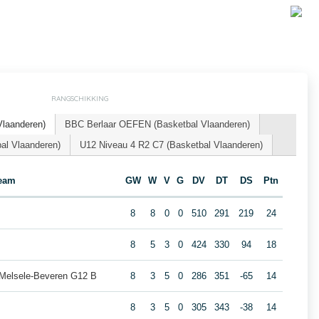
RANGSCHIKKING
Vlaanderen)
BBC Berlaar OEFEN (Basketbal Vlaanderen)
al Vlaanderen)
U12 Niveau 4 R2 C7 (Basketbal Vlaanderen)
eam
GW
W
V
G
DV
DT
DS
Ptn
8
8
0
0
510
291
219
24
8
5
3
0
424
330
94
18
 Melsele-Beveren G12 B
8
3
5
0
286
351
-65
14
8
3
5
0
305
343
-38
14