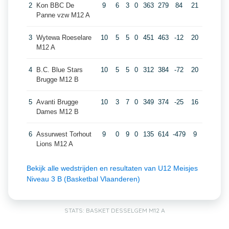
2
Kon BBC De
9
6
3
0
363
279
84
21
Panne vzw M12 A
3
Wytewa Roeselare
10
5
5
0
451
463
-12
20
M12 A
4
B.C. Blue Stars
10
5
5
0
312
384
-72
20
Brugge M12 B
5
Avanti Brugge
10
3
7
0
349
374
-25
16
Dames M12 B
6
Assurwest Torhout
9
0
9
0
135
614
-479
9
Lions M12 A
Bekijk alle wedstrijden en resultaten van U12 Meisjes
Niveau 3 B (Basketbal Vlaanderen)
STATS: BASKET DESSELGEM M12 A