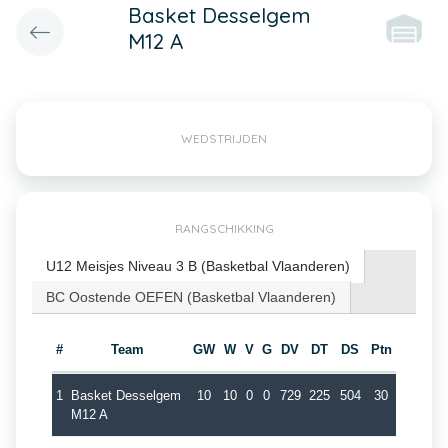
Basket Desselgem
M12 A
WEDSTRIJDEN
RANGSCHIKKING
U12 Meisjes Niveau 3 B (Basketbal Vlaanderen)
BC Oostende OEFEN (Basketbal Vlaanderen)
#
Team
GW
W
V
G
DV
DT
DS
Ptn
1
Basket Desselgem
10
10
0
0
729
225
504
30
M12 A