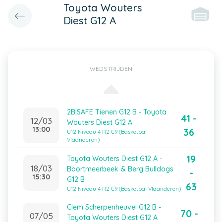
Toyota Wouters
Diest G12 A
WEDSTRIJDEN
2B|SAFE Tienen G12 B - Toyota
41 -
12/03
Wouters Diest G12 A
13:00
36
U12 Niveau 4 R2 C9 (Basketbal
Vlaanderen)
19
Toyota Wouters Diest G12 A -
18/03
Boortmeerbeek & Berg Bulldogs
-
15:30
G12 B
63
U12 Niveau 4 R2 C9 (Basketbal Vlaanderen)
Clem Scherpenheuvel G12 B -
70 -
07/05
Toyota Wouters Diest G12 A