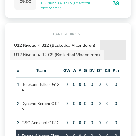
09:00
38
U12 Niveau 4 R2 C9 (Basketbal
Vlaanderen)
RANGSCHIKKING
U12 Niveau 4 B12 (Basketbal Vlaanderen)
U12 Niveau 4 R2 C9 (Basketbal Vlaanderen)
#
Team
GW
W
V
G
DV
DT
DS
Ptn
1
Betekom Bullets G12
0
0
0
0
0
0
0
0
A
2
Dynamo Bertem G12
0
0
0
0
0
0
0
0
A
3
GSG Aarschot G12 C
0
0
0
0
0
0
0
0